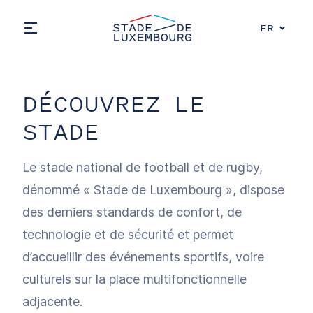
Aller au contenu principal
Stade de Luxembourg, go to main pag
Choose a 
FR
Open main menu
DÉCOUVREZ LE
STADE
Le stade national de football et de rugby,
dénommé « Stade de Luxembourg », dispose
des derniers standards de confort, de
technologie et de sécurité et permet
d’accueillir des événements sportifs, voire
culturels sur la place multifonctionnelle
adjacente.