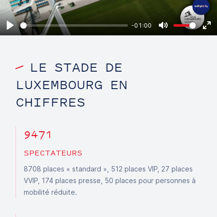
-01:00
Play
Mute
En
ful
LE STADE DE
LUXEMBOURG EN
CHIFFRES
9471
SPECTATEURS
8708 places « standard », 512 places VIP, 27 places
VVIP, 174 places presse, 50 places pour personnes à
mobilité réduite.