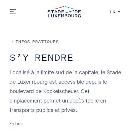
Aller au contenu principal
Stade de Luxembourg, go to main pag
Choose a 
FR
Open main menu
INFOS PRATIQUES
S’Y RENDRE
Localisé à la limite sud de la capitale, le Stade
de Luxembourg est accessible depuis le
boulevard de Kockelscheuer. Cet
emplacement permet un accès facile en
transports publics et privés.
En bus