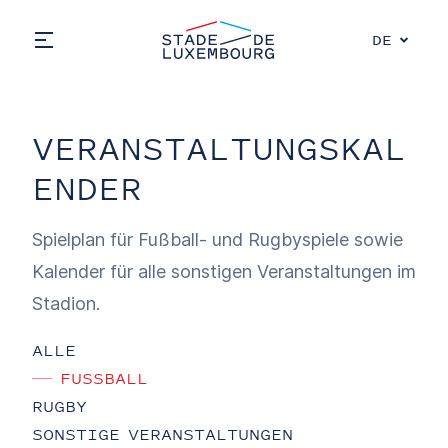
Direkt zum Inhalt
Stade de Luxembourg, go to main pag
Choose a 
DE
Open main menu
VERANSTALTUNGSKAL
ENDER
Spielplan für Fußball- und Rugbyspiele sowie
Kalender für alle sonstigen Veranstaltungen im
Stadion.
ALLE
FUSSBALL
RUGBY
SONSTIGE VERANSTALTUNGEN